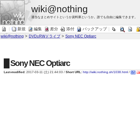
wiki@nothing
適当なまとめサイトというか資料庫というか。誰でも自由に編集できます。
|
新規
編集
差分
添付
バックアップ
|
>
>
wiki@nothing
DVD±RWドライブ
Sony NEC Optiarc
█ Sony NEC Optiarc
Last-modified:
2017-03-11 (土) 21:44:03 /
Short URL:
http://wiki.nothing.sh/1038.html
/
- 