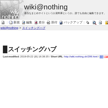
wiki@nothing
適当なまとめサイトというか資料庫というか。誰でも自由に編集できます。
|
新規
編集
差分
添付
バックアップ
|
>
wiki@nothing
スイッチングハブ
█ スイッチングハブ
Last-modified:
2019-05-22 (水) 16:38:35 /
Short URL:
http://wiki.nothing.sh/299.html
/
- u